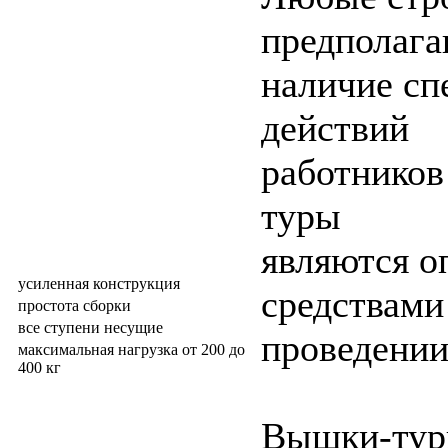
предполаг
наличие сп
действий
работников
туры
являются 
усиленная конструкция
средствами
простота сборки
все ступени несущие
проведении
максимальная нагрузка от 200 до
400 кг
Вышки-тур